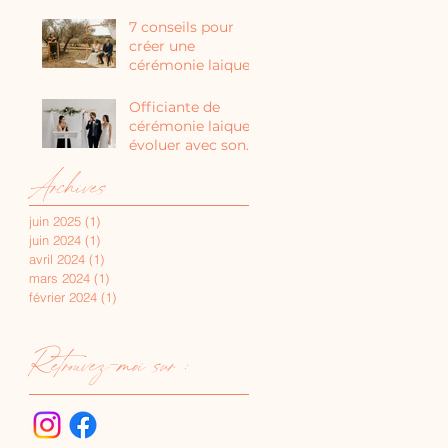
7 conseils pour
créer une
cérémonie laique
Officiante de
cérémonie laique :
évoluer avec son
métier
Archives
juin 2025
(1)
1 post
juin 2024
(1)
1 post
avril 2024
(1)
1 post
mars 2024
(1)
1 post
février 2024
(1)
1 post
Retrouvez-moi sur :