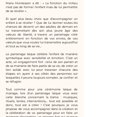
Maria Montessori a dit : « La fonction du milieu
n’est pas de former l’enfant mais de lui permettre
de se révéler ».
Et quel plus beau choix que d’accompagner un
enfant à se révéler ? Que de lui donner toutes les
chances de devenir un des adultes de demain en
lui transmettant dès son plus jeune âge des
valeurs de liberté, à travers un parrainage créé
entièrement en fonction de vos envies, de ces
valeurs que vous voulez lui transmettre aujourd’hui
et tout au long de sa vie...
Le parrainage laïque célèbre l’enfant de manière
symbolique avec sensibilité et émotion. C’est un
acte, un engagement fort : celui de son parrain et
de sa marraine de faire partie de sa vie, de créer un
lien solide avec lui pour traverser chacune des
étapes en ayant à ses côtés des personnes sur
lesquelles il pourra toujours compter, se confier et
se réfugier.
Tout comme pour une cérémonie laïque de
mariage, lors d’un parrainage laïque vous avez
carte blanche concernant la trame : musiques,
rituels, textes, interventions,... tout est possible et
donc, tout est à créer ! C’est pourquoi, je vous
propose de vous accompagner dans la création et
la célébration de ce parrainage pour en faire un
moment d’exception, un ancrage fort qui marque