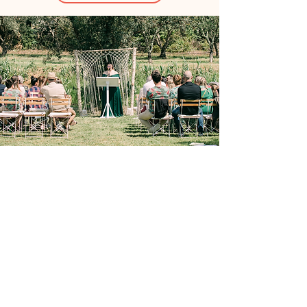
L 'organisation de votre
cérémonie de parrainage
laïque
🌱 Un premier rendez-vous tous ensemble avec
parrain et marraine
🌱 3 rendez-vous de création